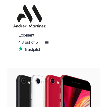
Salta
al
contenuto
Excellent
4.8
out of 5
Toggle
Navigation
Trustpilot
Home
Servizi
Portfolio