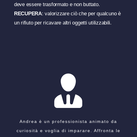
deve essere trasformato e non buttato.
RECUPERA
: valorizzare ciò che per qualcuno è
un rifiuto per ricavare altri oggetti utilizzabili.
Grande professionalità, curiosità, attenzione
Andrea is a warm hearted and open person,
Andrea Martinez è stato mio assistente per
Abbiamo rapporti professionali con Andrea
Andrea è un professionista animato da
parecchi anni con mia totale soddisfazione:
ai dettagli e soprattutto alle esigenze delle
curiosità e voglia di imparare. Affronta le
Martinez da molti anni. Per noi, come
easy to be with.